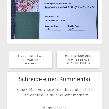
VORHERIGER
NÄCHSTER
VORHERIGE:
WIR
WEITER:
SOWOHL
BEITRAG:
BEITRAG:
IM WASSER ALS
ERWARTEN
AUCH IM RING
WELPEN
Schreibe einen Kommentar
Deine E-Mail-Adresse wird nicht veröffentlicht.
Erforderliche Felder sind mit
*
markiert
Kommentar
*